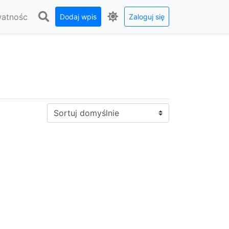
watnośc
Dodaj wpis
Zaloguj się
Sortuj: