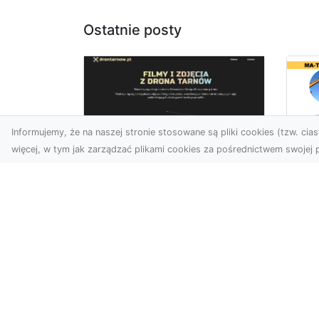
Ostatnie posty
Informujemy, że na naszej stronie stosowane są pliki cookies (tzw. ciast
więcej, w tym jak zarządzać plikami cookies za pośrednictwem swojej p
Us
Zdjęcia z drona
Pr
Tarnów – jak wyróżnić
Te
swoją ofertę?
Pr
Ws
W dobie wizualnej
T
komunikacji, zdjęcia z lotu
ptaka stają się
Ni
nieocenionym narzędziem
Bu
dla firm i o...
Ta