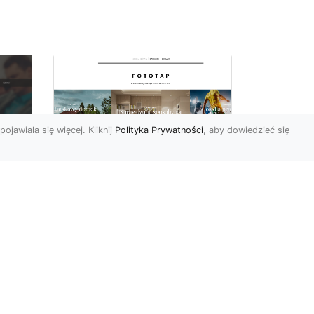
pojawiała się więcej. Kliknij
Polityka Prywatności
, aby dowiedzieć się
Pora na zmiany w
oc
czterech ścianach!
Kiedy przychodzi taki
moment, w którym
h
rozglądamy się po
wnętrzach naszego domu
U
lub mieszkania i...