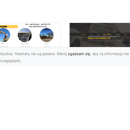
eczka). Niestety nie są jadalne. Kliknij
zgadzam się
, aby ta informacja nie 
rzeglądarki.
ługi Niwelacji i
zygotowania
FHU XMar –
renu w Radomiu –
Profesjonalna Pom
ofesjonalne
Drogowa dla
parcie od MA-
Kierowców w
RANS
Radomiu i Okolicac
welacja Terenów pod
Kompleksowe Usługi
dowę – Dlaczego Jest
Pomocy Drogowej – FH
k Ważna? Przed