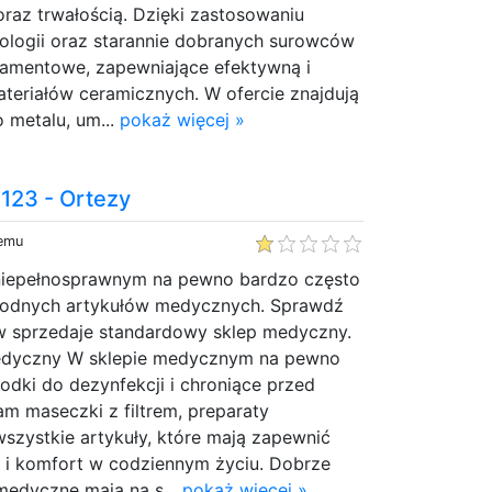
raz trwałością. Dzięki zastosowaniu
logii oraz starannie dobranych surowców
diamentowe, zapewniające efektywną i
teriałów ceramicznych. W ofercie znajdują
o metalu, um...
pokaż więcej »
123 - Ortezy
temu
niepełnosprawnym na pewno bardzo często
rodnych artykułów medycznych. Sprawdź
ów sprzedaje standardowy sklep medyczny.
edyczny W sklepie medycznym na pewno
dki do dezynfekcji i chroniące przed
m maseczki z filtrem, preparaty
szystkie artykuły, które mają zapewnić
i komfort w codziennym życiu. Dobrze
medyczne mają na s...
pokaż więcej »