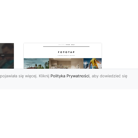
pojawiała się więcej. Kliknij
Polityka Prywatności
, aby dowiedzieć się
Pora na zmiany w
oc
czterech ścianach!
Kiedy przychodzi taki
moment, w którym
h
rozglądamy się po