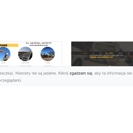
eczka). Niestety nie są jadalne. Kliknij
zgadzam się
, aby ta informacja nie 
rzeglądarki.
ługi Niwelacji i
zygotowania
FHU XMar –
renu w Radomiu –
Profesjonalna Pom
ofesjonalne
Drogowa dla
parcie od MA-
Kierowców w
RANS
Radomiu i Okolicac