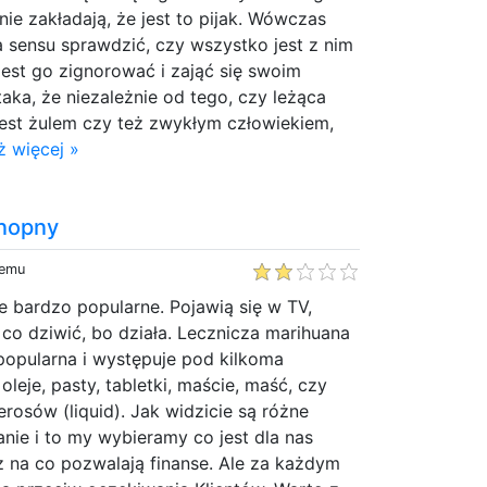
ie zakładają, że jest to pijak. Wówczas
ma sensu sprawdzić, czy wszystko jest z nim
jest go zignorować i zająć się swoim
taka, że niezależnie od tego, czy leżąca
jest żulem czy też zwykłym człowiekiem,
ż więcej »
onopny
temu
e bardzo popularne. Pojawią się w TV,
ę co dziwić, bo działa. Lecznicza marihuana
popularna i występuje pod kilkoma
 oleje, pasty, tabletki, maście, maść, czy
erosów (liquid). Jak widzicie są różne
ie i to my wybieramy co jest dla nas
z na co pozwalają finanse. Ale za każdym