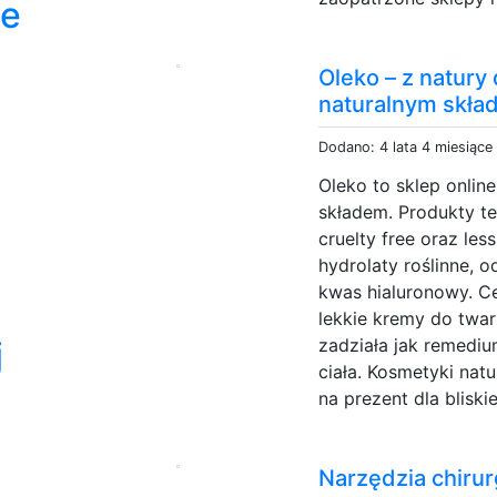
je
Oleko – z natury
naturalnym skł
Dodano: 4 lata 4 miesiące
Oleko to sklep onlin
składem. Produkty te
cruelty free oraz le
hydrolaty roślinne, 
kwas hialuronowy. Cer
lekkie kremy do twar
zadziała jak remediu
j
ciała. Kosmetyki na
na prezent dla bliskie
Narzędzia chirur