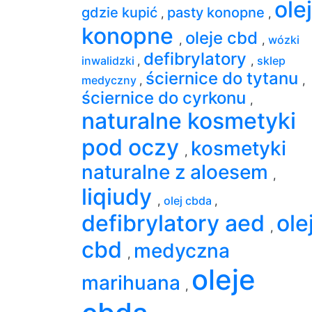
ole
gdzie kupić
pasty konopne
,
,
konopne
oleje cbd
,
,
wózki
defibrylatory
inwalidzki
,
,
sklep
ściernice do tytanu
medyczny
,
,
ściernice do cyrkonu
,
naturalne kosmetyki
pod oczy
kosmetyki
,
naturalne z aloesem
,
liqiudy
,
olej cbda
,
defibrylatory aed
ole
,
cbd
medyczna
,
oleje
marihuana
,