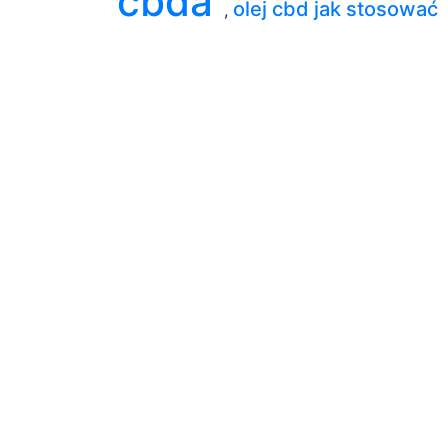
cbda
olej cbd jak stosować
,