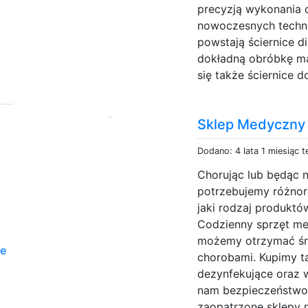
precyzją wykonania o
nowoczesnych techno
powstają ściernice 
dokładną obróbkę ma
się także ściernice d
Sklep Medyczny 
Dodano: 4 lata 1 miesiąc 
Chorując lub będąc 
potrzebujemy różno
jaki rodzaj produkt
Codzienny sprzęt m
możemy otrzymać śro
ce
chorobami. Kupimy ta
dezynfekujące oraz w
nam bezpieczeństwo 
zaopatrzone sklepy 