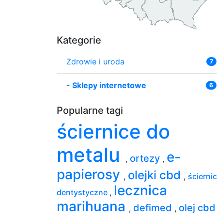
Kategorie
Zdrowie i uroda
7
-
Sklepy internetowe
6
Popularne tagi
ściernice do
metalu
e-
ortezy
,
,
papierosy
olejki cbd
,
,
ścierni
lecznica
dentystyczne
,
marihuana
defimed
olej cbd
,
,