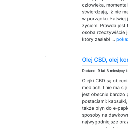
człowieka, momentaln
stwierdzają, iż nie 
w porządku. Łatwiej 
życiem. Prawda jest 
osoba rzeczywiście 
który zasłabł ...
poka
Olej CBD, olej k
Dodano: 9 lat 8 miesięcy 
Olejki CBD są obecni
mediach. I nie ma si
jest obecnie bardzo 
postaciami: kapsułki,
także płyn do e-papi
sposoby na dawkowan
najwygodniejsze ora