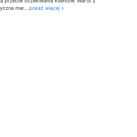
 przeciw oczekiwania Klientów. Warto z
yczna mar...
pokaż więcej »