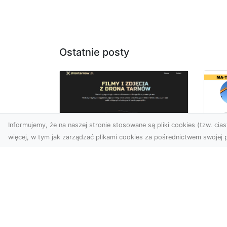
Ostatnie posty
Informujemy, że na naszej stronie stosowane są pliki cookies (tzw. ciast
więcej, w tym jak zarządzać plikami cookies za pośrednictwem swojej p
Us
Zdjęcia z drona
Pr
Tarnów – jak wyróżnić
Te
swoją ofertę?
Pr
Ws
W dobie wizualnej
T
komunikacji, zdjęcia z lotu
ptaka stają się