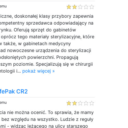
temu
iczne, doskonałej klasy przybory zapewnia
kompetentny sprzedawca odpowiadający na
ynku. Oferują sprzęt do gabinetów
oprócz tego materiały sterylizacyjne, które
w także, w gabinetach medycyny
ład nowoczesne urządzenia do sterylizacji
odsłoniętych powierzchni. Propagują
szym poziomie. Specjalizują się w chirurgii
ologii i...
pokaż więcej »
LifePak CR2
temu
cia nie można ocenić. To sprawia, że mamy
 bez względu na wszystko. Ludzie z reguły
pami - widząc leżącego na ulicy starszego