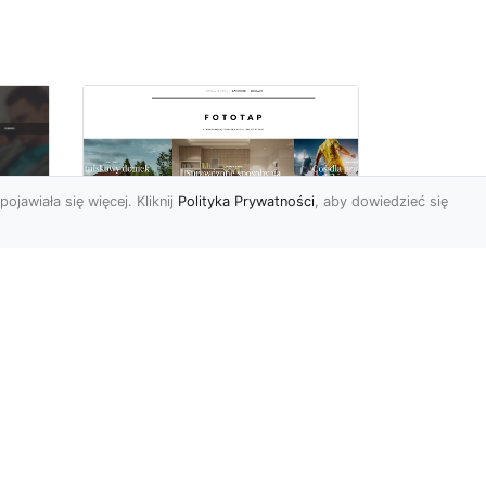
pojawiała się więcej. Kliknij
Polityka Prywatności
, aby dowiedzieć się
Pora na zmiany w
oc
czterech ścianach!
Kiedy przychodzi taki
moment, w którym
h
rozglądamy się po
wnętrzach naszego domu
U
lub mieszkania i...