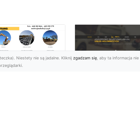
eczka). Niestety nie są jadalne. Kliknij
zgadzam się
, aby ta informacja nie 
rzeglądarki.
ługi Niwelacji i
zygotowania
FHU XMar –
renu w Radomiu –
Profesjonalna Pom
ofesjonalne
Drogowa dla
parcie od MA-
Kierowców w
RANS
Radomiu i Okolicac
welacja Terenów pod
Kompleksowe Usługi
dowę – Dlaczego Jest
Pomocy Drogowej – FH
k Ważna? Przed