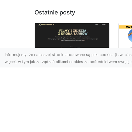
Ostatnie posty
Informujemy, że na naszej stronie stosowane są pliki cookies (tzw. ciast
więcej, w tym jak zarządzać plikami cookies za pośrednictwem swojej p
Us
Zdjęcia z drona
Pr
Tarnów – jak wyróżnić
Te
swoją ofertę?
Pr
Ws
W dobie wizualnej
T
komunikacji, zdjęcia z lotu
ptaka stają się
Ni
nieocenionym narzędziem
Bu
dla firm i o...
Ta