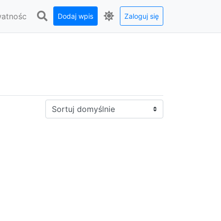
watnośc
Dodaj wpis
Zaloguj się
Sortuj: