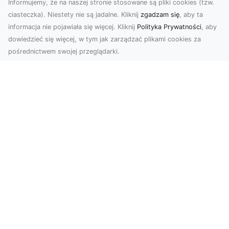
Informujemy, że na naszej stronie stosowane są pliki cookies (tzw.
ciasteczka). Niestety nie są jadalne. Kliknij
zgadzam się
, aby ta
informacja nie pojawiała się więcej. Kliknij
Polityka Prywatności
, aby
dowiedzieć się więcej, w tym jak zarządzać plikami cookies za
pośrednictwem swojej przeglądarki.
Zdjęcia z drona Tarnów – jak wyróżnić
swoją ofertę?
W dobie wizualnej komunikacji, zdjęcia z lotu
ptaka stają się nieocenionym narzędziem dla firm
i o...