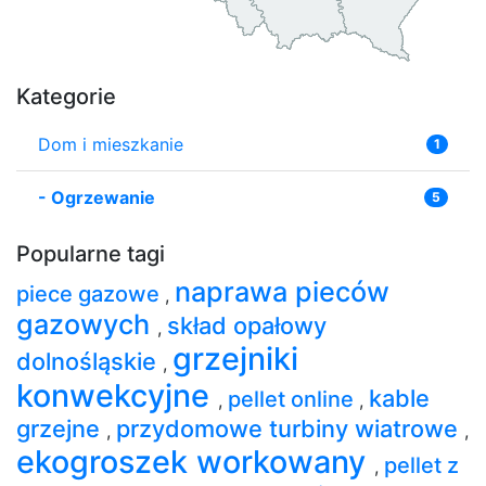
Kategorie
Dom i mieszkanie
1
-
Ogrzewanie
5
Popularne tagi
naprawa pieców
piece gazowe
,
gazowych
skład opałowy
,
grzejniki
dolnośląskie
,
konwekcyjne
kable
pellet online
,
,
grzejne
przydomowe turbiny wiatrowe
,
,
ekogroszek workowany
pellet z
,