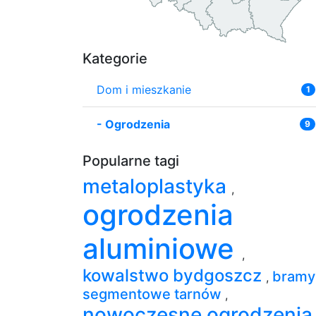
Kategorie
Dom i mieszkanie
1
-
Ogrodzenia
9
Popularne tagi
metaloplastyka
,
ogrodzenia
aluminiowe
,
kowalstwo bydgoszcz
bramy
,
segmentowe tarnów
,
nowoczesne ogrodzenia