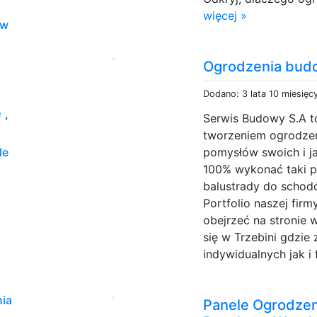
więcej »
aw
Ogrodzenia bud
Dodano: 3 lata 10 miesięc
e
,
Serwis Budowy S.A to
tworzeniem ogrodzeń
pomysłów swoich i ja
le
100% wykonać taki pr
balustrady do schod
Portfolio naszej fir
obejrzeć na stronie 
się w Trzebini gdzi
indywidualnych jak i f
ia
Panele Ogrodze