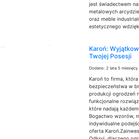
jest świadectwem na
metalowych arcydzie
oraz meble industrial
estetycznego wdzięku
Karoń: Wyjątkow
Twojej Posesji
Dodano: 2 lata 5 miesięcy
Karoń to firma, która
bezpieczeństwa w br
produkcji ogrodzeń n
funkcjonalne rozwiąz
które nadają każdem
Bogactwo wzorów, ma
indywidualne podejści
oferta Karoń.Zainwes
Odkryj, dlaczego og