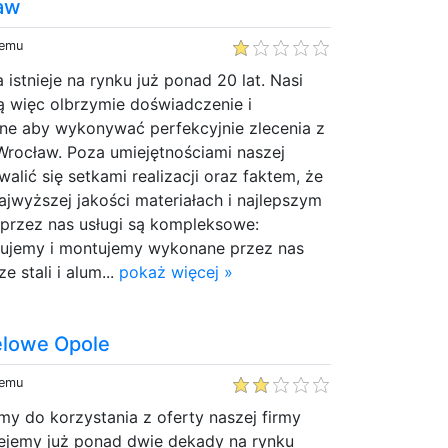
aw
temu
istnieje na rynku już ponad 20 lat. Nasi
ą więc olbrzymie doświadczenie i
dne aby wykonywać perfekcyjnie zlecenia z
Wrocław. Poza umiejętnościami naszej
lić się setkami realizacji oraz faktem, że
ajwyższej jakości materiałach i najlepszym
 przez nas usługi są kompleksowe:
kujemy i montujemy wykonane przez nas
 stali i alum...
pokaż więcej »
elowe Opole
temu
y do korzystania z oferty naszej firmy
iejemy już ponad dwie dekady na rynku