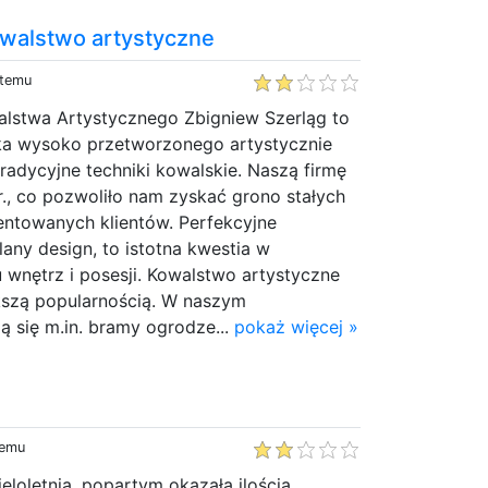
owalstwo artystyczne
 temu
alstwa Artystycznego Zbigniew Szerląg to
ka wysoko przetworzonego artystycznie
tradycyjne techniki kowalskie. Naszą firmę
., co pozwoliło nam zyskać grono stałych
entowanych klientów. Perfekcyjne
any design, to istotna kwestia w
 wnętrz i posesji. Kowalstwo artystyczne
ększą popularnością. W naszym
ą się m.in. bramy ogrodze...
pokaż więcej »
temu
loletnią, popartym okazałą ilością