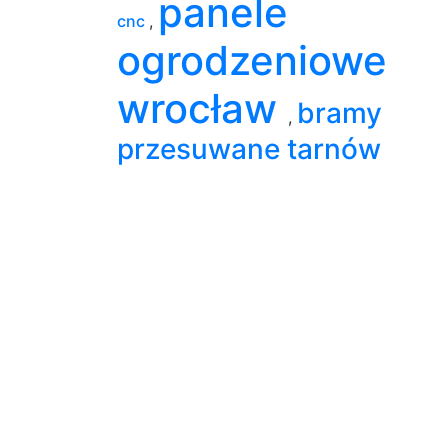
panele
cnc
,
ogrodzeniowe
wrocław
bramy
,
przesuwane tarnów