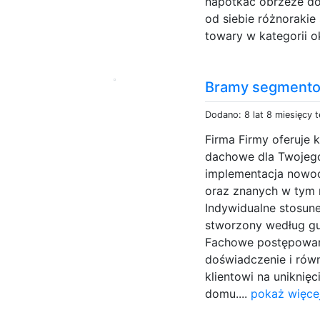
napotkać obrzeże do
od siebie różnorakie
towary w kategorii o
Bramy segmento
Dodano: 8 lat 8 miesięcy 
Firma Firmy oferuje 
dachowe dla Twojego
implementacja nowoc
oraz znanych w tym
Indywidualne stosun
stworzony według gu
Fachowe postępowan
doświadczenie i rów
klientowi na unikni
domu....
pokaż więce