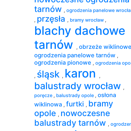
tarnów
,
ogrodzenia panelowe wrocł
przęsła
,
,
bramy wrocław
,
blachy dachowe
tarnów
obrzeże wiklinow
,
ogrodzenia panelowe tarnów
,
ogrodzenia pionowe
,
ogrodzenia opo
karon
śląsk
,
,
,
balustrady wrocław
,
osłona
poręcze
,
balustrady opole
,
bramy
furtki
wiklinowa
,
,
opole
nowoczesne
,
balustrady tarnów
,
ogrodzen