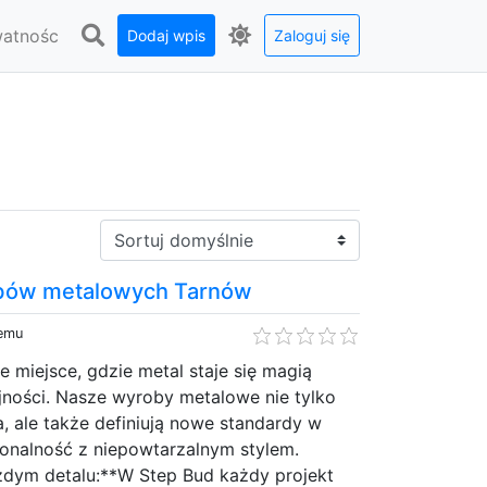
watnośc
Dodaj wpis
Zaloguj się
Sortuj:
bów metalowych Tarnów
temu
e miejsce, gdzie metal staje się magią
jności. Nasze wyroby metalowe nie tylko
a, ale także definiują nowe standardy w
jonalność z niepowtarzalnym stylem.
dym detalu:**W Step Bud każdy projekt