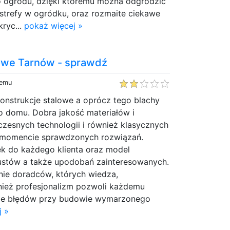
 ogrodu, dzięki któremu można odgrodzić
 strefy w ogródku, oraz rozmaite ciekawe
kryc...
pokaż więcej »
we Tarnów - sprawdź
temu
konstrukcje stalowe a oprócz tego blachy
 domu. Dobra jakość materiałów i
zesnych technologii i również klasycznych
 momencie sprawdzonych rozwiązań.
ek do każdego klienta oraz model
stów a także upodobań zainteresowanych.
ie doradców, których wiedza,
nież profesjonalizm pozwoli każdemu
ęcie błędów przy budowie wymarzonego
j »