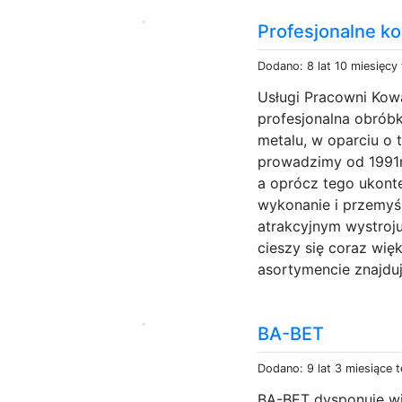
Profesjonalne k
Dodano: 8 lat 10 miesięcy
Usługi Pracowni Kow
profesjonalna obrób
metalu, w oparciu o 
prowadzimy od 1991r
a oprócz tego ukont
wykonanie i przemyśl
atrakcyjnym wystroju
cieszy się coraz wi
asortymencie znajduj
BA-BET
Dodano: 9 lat 3 miesiące 
BA-BET dysponuje wie