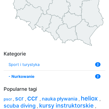
Kategorie
Sport i turystyka
2
-
Nurkowanie
2
Popularne tagi
ccr
heliox
scr
nauka pływania
pscr
,
,
,
,
,
kursy instruktorskie
scuba diving
,
,