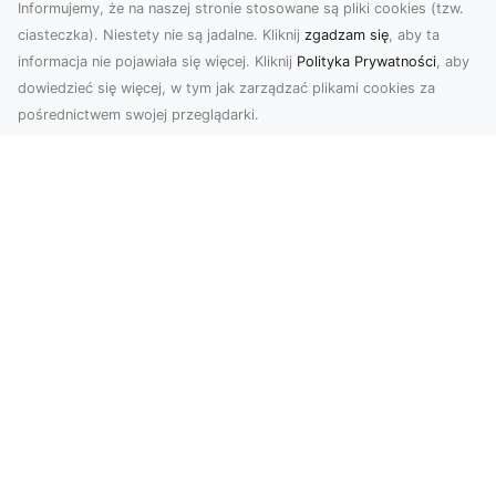
Informujemy, że na naszej stronie stosowane są pliki cookies (tzw.
ciasteczka). Niestety nie są jadalne. Kliknij
zgadzam się
, aby ta
informacja nie pojawiała się więcej. Kliknij
Polityka Prywatności
, aby
dowiedzieć się więcej, w tym jak zarządzać plikami cookies za
pośrednictwem swojej przeglądarki.
Zdjęcia z drona Tarnów – jak wyróżnić
swoją ofertę?
W dobie wizualnej komunikacji, zdjęcia z lotu
ptaka stają się nieocenionym narzędziem dla firm
i o...