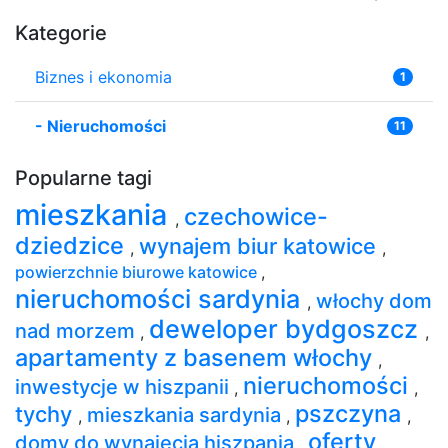
Kategorie
Biznes i ekonomia
1
-
Nieruchomości
11
Popularne tagi
mieszkania
czechowice-
,
dziedzice
wynajem biur katowice
,
,
powierzchnie biurowe katowice
,
nieruchomości sardynia
włochy dom
,
deweloper bydgoszcz
nad morzem
,
,
apartamenty z basenem włochy
,
nieruchomości
inwestycje w hiszpanii
,
,
pszczyna
tychy
mieszkania sardynia
,
,
,
oferty
domy do wynajęcia hiszpania
,