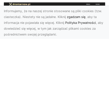
Informujemy, że na naszej stronie stosowane są pliki cookies (tzw.
ciasteczka). Niestety nie są jadalne. Kliknij
zgadzam się
, aby ta
informacja nie pojawiała się więcej. Kliknij
Polityka Prywatności
, aby
dowiedzieć się więcej, w tym jak zarządzać plikami cookies za
pośrednictwem swojej przeglądarki.
Zdjęcia z drona Tarnów – jak wyróżnić
swoją ofertę?
W dobie wizualnej komunikacji, zdjęcia z lotu
ptaka stają się nieocenionym narzędziem dla firm
i o...