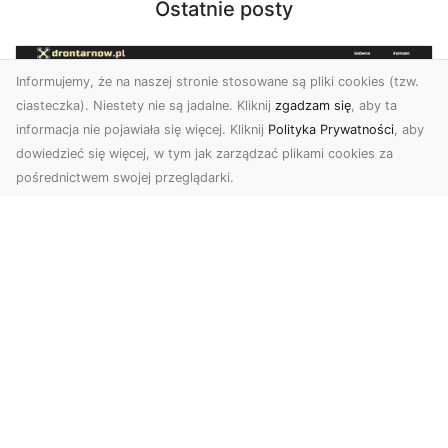
Ostatnie posty
Informujemy, że na naszej stronie stosowane są pliki cookies (tzw.
ciasteczka). Niestety nie są jadalne. Kliknij
zgadzam się
, aby ta
informacja nie pojawiała się więcej. Kliknij
Polityka Prywatności
, aby
dowiedzieć się więcej, w tym jak zarządzać plikami cookies za
pośrednictwem swojej przeglądarki.
Zdjęcia z drona Tarnów – jak wyróżnić
swoją ofertę?
W dobie wizualnej komunikacji, zdjęcia z lotu
ptaka stają się nieocenionym narzędziem dla firm
i o...