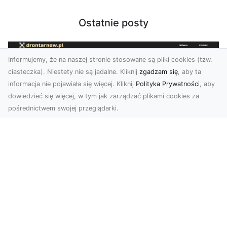
Ostatnie posty
Informujemy, że na naszej stronie stosowane są pliki cookies (tzw.
ciasteczka). Niestety nie są jadalne. Kliknij
zgadzam się
, aby ta
informacja nie pojawiała się więcej. Kliknij
Polityka Prywatności
, aby
dowiedzieć się więcej, w tym jak zarządzać plikami cookies za
pośrednictwem swojej przeglądarki.
Zdjęcia z drona Tarnów – jak wyróżnić
swoją ofertę?
W dobie wizualnej komunikacji, zdjęcia z lotu
ptaka stają się nieocenionym narzędziem dla firm