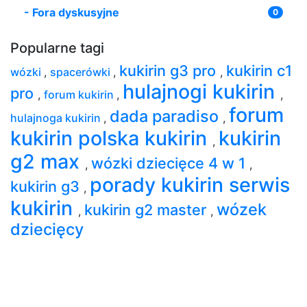
-
Fora dyskusyjne
0
Popularne tagi
kukirin g3 pro
kukirin c1
wózki
,
spacerówki
,
,
hulajnogi kukirin
pro
,
forum kukirin
,
,
forum
dada paradiso
hulajnoga kukirin
,
,
kukirin polska kukirin
kukirin
,
g2 max
wózki dziecięce 4 w 1
,
,
porady kukirin serwis
kukirin g3
,
kukirin
wózek
kukirin g2 master
,
,
dziecięcy