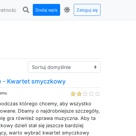
watnośc
Dodaj wpis
Zaloguj się
Sortuj:
e - Kwartet smyczkowy
temu
 podczas którego chcemy, aby wszystko
żowane. Dbamy o najdrobniejsze szczegóły,
rolę gra również oprawa muzyczna. Aby ta
kowy dzień stał się jeszcze bardziej
jący, warto wybrać kwartet smyczkowy