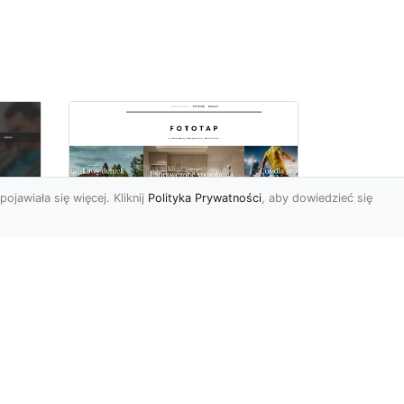
pojawiała się więcej. Kliknij
Polityka Prywatności
, aby dowiedzieć się
Pora na zmiany w
oc
czterech ścianach!
Kiedy przychodzi taki
moment, w którym
h
rozglądamy się po
wnętrzach naszego domu