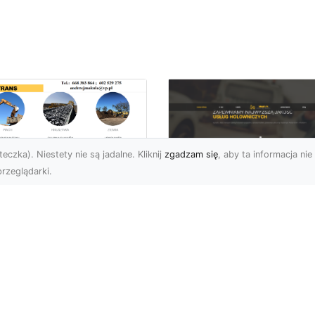
eczka). Niestety nie są jadalne. Kliknij
zgadzam się
, aby ta informacja nie 
rzeglądarki.
ługi Niwelacji i
zygotowania
FHU XMar –
renu w Radomiu –
Profesjonalna Pom
ofesjonalne
Drogowa dla
parcie od MA-
Kierowców w
RANS
Radomiu i Okolicac
welacja Terenów pod
Kompleksowe Usługi