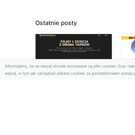
Ostatnie posty
Informujemy, że na naszej stronie stosowane są pliki cookies (tzw. ciast
więcej, w tym jak zarządzać plikami cookies za pośrednictwem swojej p
Us
Zdjęcia z drona
Pr
Tarnów – jak wyróżnić
Te
swoją ofertę?
Pr
Ws
W dobie wizualnej
T
komunikacji, zdjęcia z lotu
ptaka stają się
Ni
nieocenionym narzędziem