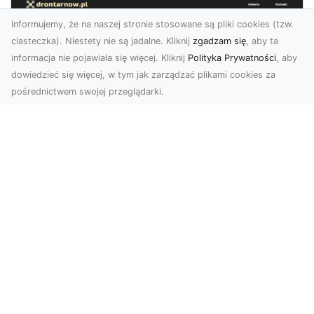
Informujemy, że na naszej stronie stosowane są pliki cookies (tzw.
ciasteczka). Niestety nie są jadalne. Kliknij
zgadzam się
, aby ta
informacja nie pojawiała się więcej. Kliknij
Polityka Prywatności
, aby
dowiedzieć się więcej, w tym jak zarządzać plikami cookies za
pośrednictwem swojej przeglądarki.
Zdjęcia z drona Tarnów – jak wyróżnić
swoją ofertę?
W dobie wizualnej komunikacji, zdjęcia z lotu
ptaka stają się nieocenionym narzędziem dla firm
i o...