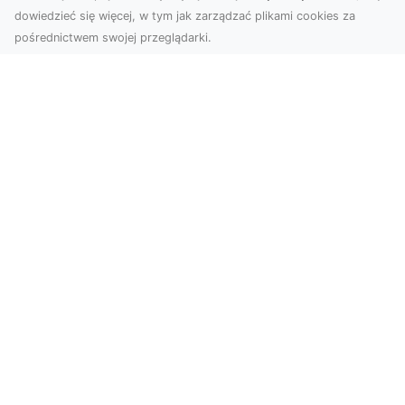
dowiedzieć się więcej, w tym jak zarządzać plikami cookies za
pośrednictwem swojej przeglądarki.
Zdjęcia z drona Tarnów – jak wyróżnić
swoją ofertę?
W dobie wizualnej komunikacji, zdjęcia z lotu
ptaka stają się nieocenionym narzędziem dla firm
i o...