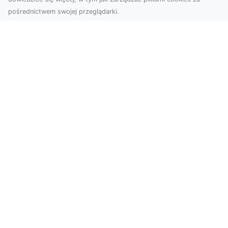
pośrednictwem swojej przeglądarki.
Zdjęcia z drona Tarnów – jak wyróżnić
swoją ofertę?
W dobie wizualnej komunikacji, zdjęcia z lotu
ptaka stają się nieocenionym narzędziem dla firm
i o...