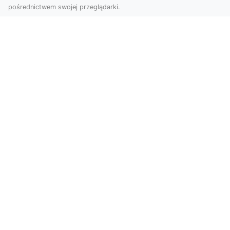
pośrednictwem swojej przeglądarki.
Zdjęcia z drona Tarnów – jak wyróżnić
swoją ofertę?
W dobie wizualnej komunikacji, zdjęcia z lotu
ptaka stają się nieocenionym narzędziem dla firm
i o...