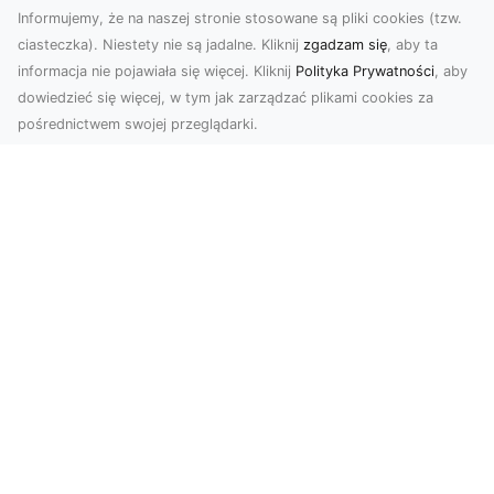
Informujemy, że na naszej stronie stosowane są pliki cookies (tzw.
ciasteczka). Niestety nie są jadalne. Kliknij
zgadzam się
, aby ta
informacja nie pojawiała się więcej. Kliknij
Polityka Prywatności
, aby
dowiedzieć się więcej, w tym jak zarządzać plikami cookies za
pośrednictwem swojej przeglądarki.
Zdjęcia z drona Tarnów – jak wyróżnić
swoją ofertę?
W dobie wizualnej komunikacji, zdjęcia z lotu
ptaka stają się nieocenionym narzędziem dla firm
i o...