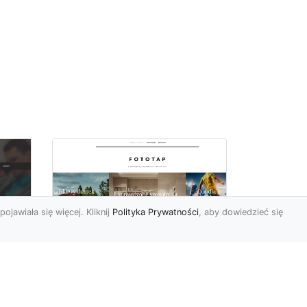
pojawiała się więcej. Kliknij
Polityka Prywatności
, aby dowiedzieć się
Pora na zmiany w
oc
czterech ścianach!