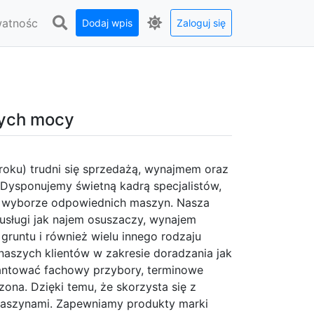
watnośc
Dodaj wpis
Zaloguj się
żych mocy
 roku) trudni się sprzedażą, wynajmem oraz
Dysponujemy świetną kadrą specjalistów,
w wyborze odpowiednich maszyn. Nasza
usługi jak najem osuszaczy, wynajem
gruntu i również wielu innego rodzaju
aszych klientów w zakresie doradzania jak
antować fachowy przybory, terminowe
ona. Dzięki temu, że skorzysta się z
 maszynami. Zapewniamy produkty marki