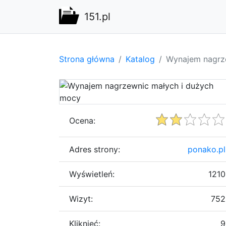
151.pl
Strona główna
Katalog
Wynajem nagrz
Ocena:
Adres strony:
ponako.pl
Wyświetleń:
1210
Wizyt:
752
Kliknięć:
9