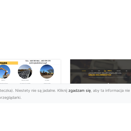
eczka). Niestety nie są jadalne. Kliknij
zgadzam się
, aby ta informacja nie 
rzeglądarki.
ługi Niwelacji i
zygotowania
FHU XMar –
renu w Radomiu –
Profesjonalna Pom
ofesjonalne
Drogowa dla