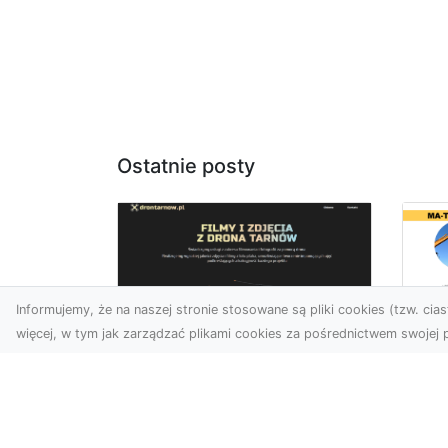
Ostatnie posty
Informujemy, że na naszej stronie stosowane są pliki cookies (tzw. ciast
więcej, w tym jak zarządzać plikami cookies za pośrednictwem swojej p
Us
Zdjęcia z drona
Pr
Tarnów – jak wyróżnić
Te
swoją ofertę?
Pr