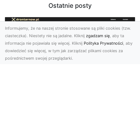
Ostatnie posty
Informujemy, że na naszej stronie stosowane są pliki cookies (tzw.
ciasteczka). Niestety nie są jadalne. Kliknij
zgadzam się
, aby ta
informacja nie pojawiała się więcej. Kliknij
Polityka Prywatności
, aby
dowiedzieć się więcej, w tym jak zarządzać plikami cookies za
pośrednictwem swojej przeglądarki.
Zdjęcia z drona Tarnów – jak wyróżnić
swoją ofertę?
W dobie wizualnej komunikacji, zdjęcia z lotu
ptaka stają się nieocenionym narzędziem dla firm
i o...