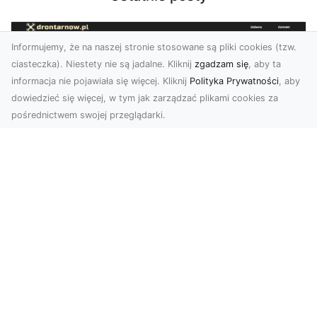
Informujemy, że na naszej stronie stosowane są pliki cookies (tzw.
ciasteczka). Niestety nie są jadalne. Kliknij
zgadzam się
, aby ta
informacja nie pojawiała się więcej. Kliknij
Polityka Prywatności
, aby
dowiedzieć się więcej, w tym jak zarządzać plikami cookies za
pośrednictwem swojej przeglądarki.
Zdjęcia z drona Tarnów – jak wyróżnić
swoją ofertę?
W dobie wizualnej komunikacji, zdjęcia z lotu
ptaka stają się nieocenionym narzędziem dla firm
i o...