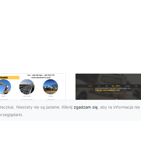
eczka). Niestety nie są jadalne. Kliknij
zgadzam się
, aby ta informacja nie 
rzeglądarki.
ługi Niwelacji i
zygotowania
FHU XMar –
renu w Radomiu –