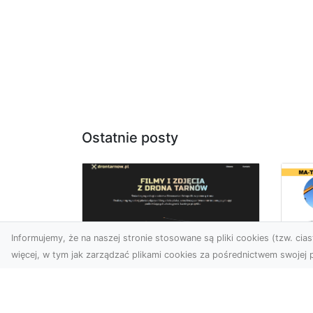
Ostatnie posty
Informujemy, że na naszej stronie stosowane są pliki cookies (tzw. ciast
więcej, w tym jak zarządzać plikami cookies za pośrednictwem swojej p
Us
Zdjęcia z drona
Pr
Tarnów – jak wyróżnić
Te