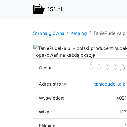
151.pl
Strona główna
Katalog
TaniePudelka.p
Ocena:
Adres strony:
taniepudelka.pl
Wyświetleń:
4021
Wizyt:
123
Kliknięć:
1