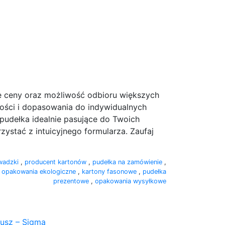
e ceny oraz możliwość odbioru większych
dności i dopasowania do indywidualnych
pudełka idealnie pasujące do Twoich
ystać z intuicyjnego formularza. Zaufaj
wadzki
,
producent kartonów
,
pudełka na zamówienie
,
,
opakowania ekologiczne
,
kartony fasonowe
,
pudełka
prezentowe
,
opakowania wysyłkowe
kusz – Sigma