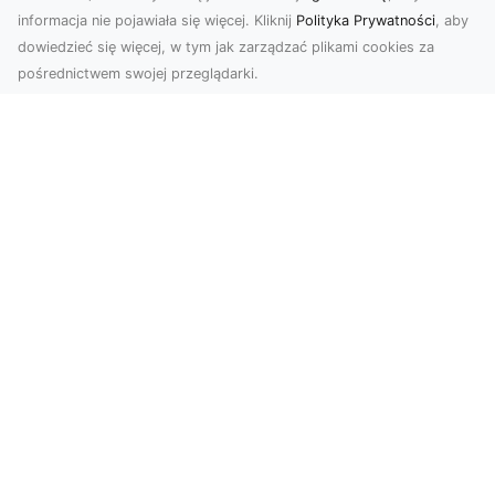
informacja nie pojawiała się więcej. Kliknij
Polityka Prywatności
, aby
dowiedzieć się więcej, w tym jak zarządzać plikami cookies za
pośrednictwem swojej przeglądarki.
Zdjęcia z drona Tarnów – jak wyróżnić
swoją ofertę?
W dobie wizualnej komunikacji, zdjęcia z lotu
ptaka stają się nieocenionym narzędziem dla firm
i o...