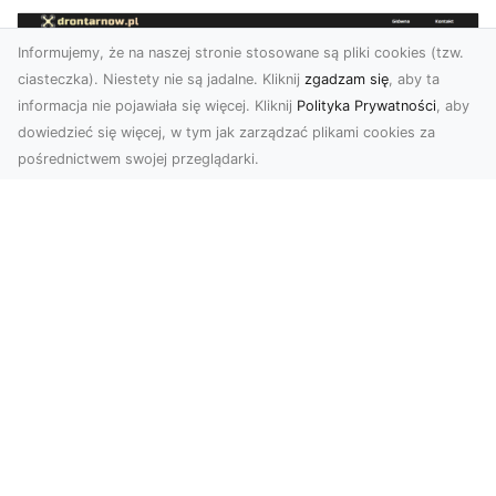
Informujemy, że na naszej stronie stosowane są pliki cookies (tzw.
ciasteczka). Niestety nie są jadalne. Kliknij
zgadzam się
, aby ta
informacja nie pojawiała się więcej. Kliknij
Polityka Prywatności
, aby
dowiedzieć się więcej, w tym jak zarządzać plikami cookies za
pośrednictwem swojej przeglądarki.
Zdjęcia z drona Tarnów – jak wyróżnić
swoją ofertę?
W dobie wizualnej komunikacji, zdjęcia z lotu
ptaka stają się nieocenionym narzędziem dla firm
i o...