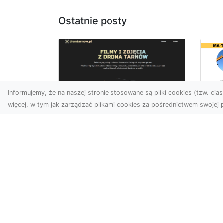
Ostatnie posty
Informujemy, że na naszej stronie stosowane są pliki cookies (tzw. ciast
więcej, w tym jak zarządzać plikami cookies za pośrednictwem swojej p
Us
Zdjęcia z drona
Pr
Tarnów – jak wyróżnić
Te
swoją ofertę?
Pr
Ws
W dobie wizualnej
T
komunikacji, zdjęcia z lotu
ptaka stają się
Ni
nieocenionym narzędziem
Bu
dla firm i o...
Ta