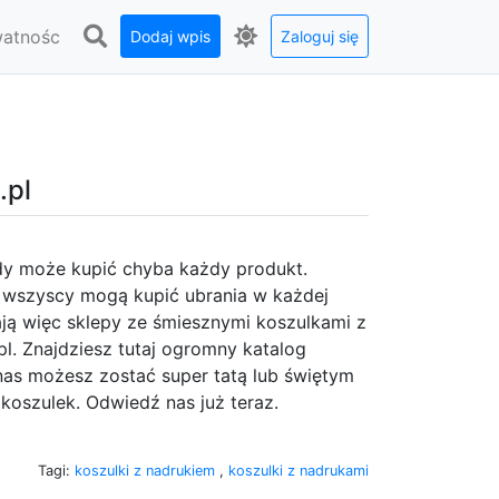
watnośc
Dodaj wpis
Zaloguj się
.pl
dy może kupić chyba każdy produkt.
 wszyscy mogą kupić ubrania w każdej
ają więc sklepy ze śmiesznymi koszulkami z
l. Znajdziesz tutaj ogromny katalog
nas możesz zostać super tatą lub świętym
oszulek. Odwiedź nas już teraz.
Tagi:
koszulki z nadrukiem
,
koszulki z nadrukami