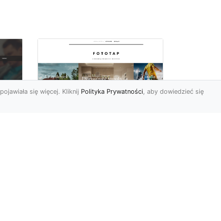
pojawiała się więcej. Kliknij
Polityka Prywatności
, aby dowiedzieć się
Pora na zmiany w
oc
czterech ścianach!
Kiedy przychodzi taki
moment, w którym
h
rozglądamy się po
wnętrzach naszego domu
U
lub mieszkania i...