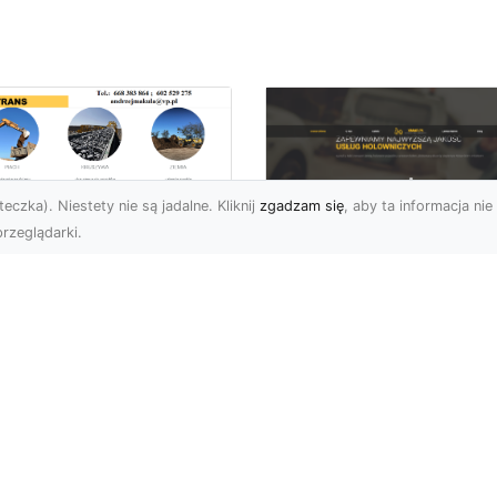
eczka). Niestety nie są jadalne. Kliknij
zgadzam się
, aby ta informacja nie 
rzeglądarki.
ługi Niwelacji i
zygotowania
FHU XMar –
renu w Radomiu –
Profesjonalna Pom
ofesjonalne
Drogowa dla
parcie od MA-
Kierowców w
RANS
Radomiu i Okolicac
welacja Terenów pod
Kompleksowe Usługi
dowę – Dlaczego Jest
Pomocy Drogowej – FH
k Ważna? Przed