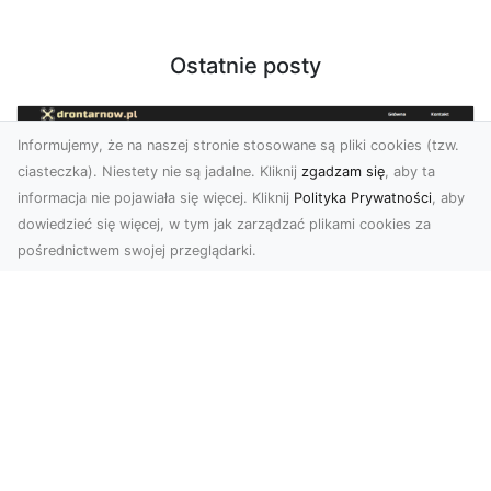
Ostatnie posty
Informujemy, że na naszej stronie stosowane są pliki cookies (tzw.
ciasteczka). Niestety nie są jadalne. Kliknij
zgadzam się
, aby ta
informacja nie pojawiała się więcej. Kliknij
Polityka Prywatności
, aby
dowiedzieć się więcej, w tym jak zarządzać plikami cookies za
pośrednictwem swojej przeglądarki.
Zdjęcia z drona Tarnów – jak wyróżnić
swoją ofertę?
W dobie wizualnej komunikacji, zdjęcia z lotu
ptaka stają się nieocenionym narzędziem dla firm