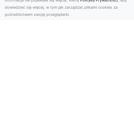
informacja nie pojawiała się więcej. Kliknij
Polityka Prywatności
, aby
dowiedzieć się więcej, w tym jak zarządzać plikami cookies za
pośrednictwem swojej przeglądarki.
Zdjęcia z drona Tarnów – jak wyróżnić
swoją ofertę?
W dobie wizualnej komunikacji, zdjęcia z lotu
ptaka stają się nieocenionym narzędziem dla firm
i o...