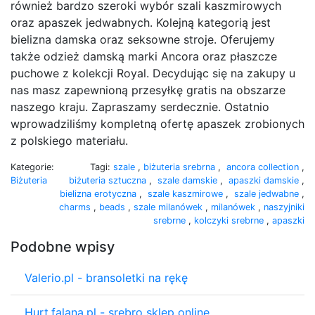
również bardzo szeroki wybór szali kaszmirowych
oraz apaszek jedwabnych. Kolejną kategorią jest
bielizna damska oraz seksowne stroje. Oferujemy
także odzież damską marki Ancora oraz płaszcze
puchowe z kolekcji Royal. Decydując się na zakupy u
nas masz zapewnioną przesyłkę gratis na obszarze
naszego kraju. Zapraszamy serdecznie. Ostatnio
wprowadziliśmy kompletną ofertę apaszek zrobionych
z polskiego materiału.
Kategorie:
Tagi:
szale
,
biżuteria srebrna
,
ancora collection
,
Biżuteria
biżuteria sztuczna
,
szale damskie
,
apaszki damskie
,
bielizna erotyczna
,
szale kaszmirowe
,
szale jedwabne
,
charms
,
beads
,
szale milanówek
,
milanówek
,
naszyjniki
srebrne
,
kolczyki srebrne
,
apaszki
Podobne wpisy
Valerio.pl - bransoletki na rękę
Hurt.falana.pl - srebro sklep online