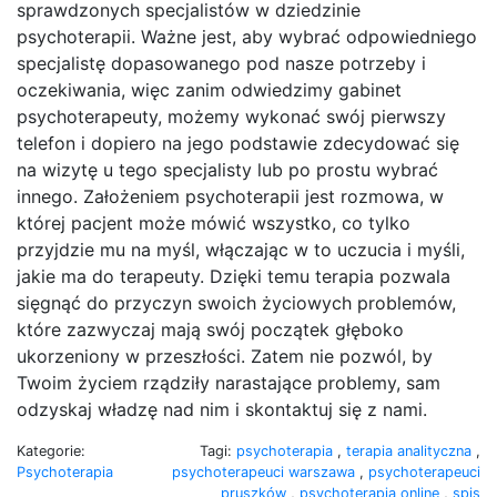
sprawdzonych specjalistów w dziedzinie
psychoterapii. Ważne jest, aby wybrać odpowiedniego
specjalistę dopasowanego pod nasze potrzeby i
oczekiwania, więc zanim odwiedzimy gabinet
psychoterapeuty, możemy wykonać swój pierwszy
telefon i dopiero na jego podstawie zdecydować się
na wizytę u tego specjalisty lub po prostu wybrać
innego. Założeniem psychoterapii jest rozmowa, w
której pacjent może mówić wszystko, co tylko
przyjdzie mu na myśl, włączając w to uczucia i myśli,
jakie ma do terapeuty. Dzięki temu terapia pozwala
sięgnąć do przyczyn swoich życiowych problemów,
które zazwyczaj mają swój początek głęboko
ukorzeniony w przeszłości. Zatem nie pozwól, by
Twoim życiem rządziły narastające problemy, sam
odzyskaj władzę nad nim i skontaktuj się z nami.
Kategorie:
Tagi:
psychoterapia
,
terapia analityczna
,
Psychoterapia
psychoterapeuci warszawa
,
psychoterapeuci
pruszków
,
psychoterapia online
,
spis