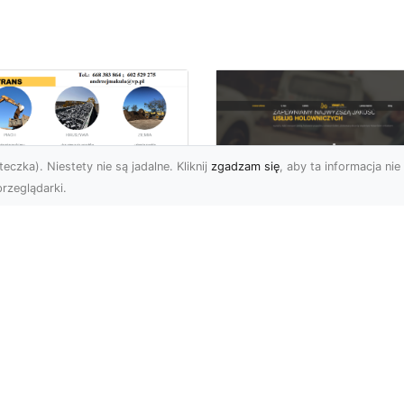
eczka). Niestety nie są jadalne. Kliknij
zgadzam się
, aby ta informacja nie 
rzeglądarki.
ługi Niwelacji i
zygotowania
FHU XMar –
renu w Radomiu –
Profesjonalna Pom
ofesjonalne
Drogowa dla
parcie od MA-
Kierowców w
RANS
Radomiu i Okolicac
welacja Terenów pod
Kompleksowe Usługi
dowę – Dlaczego Jest
Pomocy Drogowej – FH
k Ważna? Przed