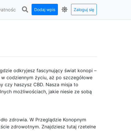
watnośc
Dodaj wpis
Zaloguj się
gdzie odkryjesz fascynujący świat konopi –
e w codziennym życiu, aż po szczegółowe
ny czy haszysz CBD. Nasza misja to
lnych możliwościach, jakie niesie ze sobą
ródło zdrowia. W Przeglądzie Konopnym
kście zdrowotnym. Znajdziesz tutaj rzetelne