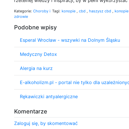
rzetelnej wiedzy i inspiracji, by w pełni wykorzystać
Kategorie:
Choroby i
Tagi:
konopie
,
cbd
,
haszysz cbd
,
konopie
zdrowie
Podobne wpisy
Esperal Wrocław - wszywki na Dolnym Śląsku
Medyczny Detox
Alergia na kurz
E-alkoholizm.pl - portal nie tylko dla uzależniony
Rękawiczki antyalergiczne
Komentarze
Zaloguj się, by skomentować