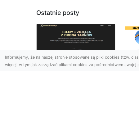
Ostatnie posty
Informujemy, że na naszej stronie stosowane są pliki cookies (tzw. ciast
więcej, w tym jak zarządzać plikami cookies za pośrednictwem swojej p
Us
Zdjęcia z drona
Pr
Tarnów – jak wyróżnić
Te
swoją ofertę?
Pr
Ws
W dobie wizualnej
T
komunikacji, zdjęcia z lotu
ptaka stają się
Ni
nieocenionym narzędziem
Bu
dla firm i o...
Ta