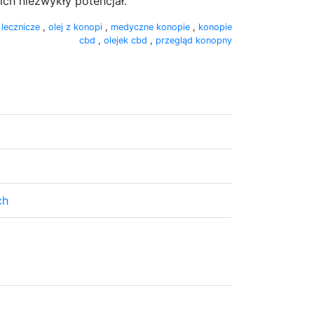
 ich niezwykły potencjał.
 lecznicze
,
olej z konopi
,
medyczne konopie
,
konopie
cbd
,
olejek cbd
,
przegląd konopny
ch