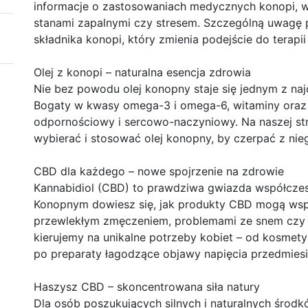
informacje o zastosowaniach medycznych konopi, w
stanami zapalnymi czy stresem. Szczególną uwagę 
składnika konopi, który zmienia podejście do terapii
Olej z konopi – naturalna esencja zdrowia
Nie bez powodu olej konopny staje się jednym z naj
Bogaty w kwasy omega-3 i omega-6, witaminy oraz 
odpornościowy i sercowo-naczyniowy. Na naszej str
wybierać i stosować olej konopny, by czerpać z ni
CBD dla każdego – nowe spojrzenie na zdrowie
Kannabidiol (CBD) to prawdziwa gwiazda współczes
Konopnym dowiesz się, jak produkty CBD mogą wsp
przewlekłym zmęczeniem, problemami ze snem czy
kierujemy na unikalne potrzeby kobiet – od kosme
po preparaty łagodzące objawy napięcia przedmie
Haszysz CBD – skoncentrowana siła natury
Dla osób poszukujących silnych i naturalnych środ