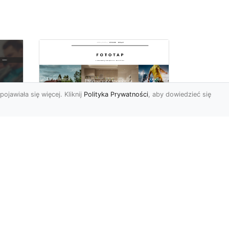
pojawiała się więcej. Kliknij
Polityka Prywatności
, aby dowiedzieć się
Pora na zmiany w
oc
czterech ścianach!
Kiedy przychodzi taki
moment, w którym
h
rozglądamy się po
wnętrzach naszego domu
U
lub mieszkania i...