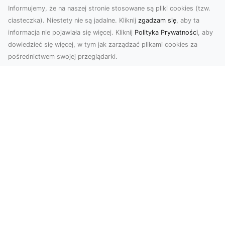
Informujemy, że na naszej stronie stosowane są pliki cookies (tzw.
ciasteczka). Niestety nie są jadalne. Kliknij
zgadzam się
, aby ta
informacja nie pojawiała się więcej. Kliknij
Polityka Prywatności
, aby
dowiedzieć się więcej, w tym jak zarządzać plikami cookies za
pośrednictwem swojej przeglądarki.
Zdjęcia z drona Tarnów – jak wyróżnić
swoją ofertę?
W dobie wizualnej komunikacji, zdjęcia z lotu
ptaka stają się nieocenionym narzędziem dla firm
i o...