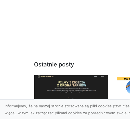
Ostatnie posty
Informujemy, że na naszej stronie stosowane są pliki cookies (tzw. ciast
więcej, w tym jak zarządzać plikami cookies za pośrednictwem swojej p
Us
Zdjęcia z drona
Pr