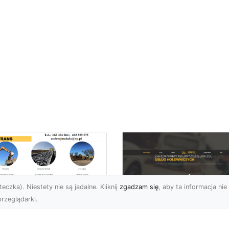
eczka). Niestety nie są jadalne. Kliknij
zgadzam się
, aby ta informacja nie 
rzeglądarki.
ługi Niwelacji i
zygotowania