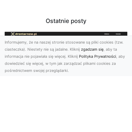
Ostatnie posty
Informujemy, że na naszej stronie stosowane są pliki cookies (tzw.
ciasteczka). Niestety nie są jadalne. Kliknij
zgadzam się
, aby ta
informacja nie pojawiała się więcej. Kliknij
Polityka Prywatności
, aby
dowiedzieć się więcej, w tym jak zarządzać plikami cookies za
pośrednictwem swojej przeglądarki.
Zdjęcia z drona Tarnów – jak wyróżnić
swoją ofertę?
W dobie wizualnej komunikacji, zdjęcia z lotu