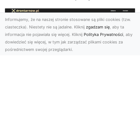
Informujemy, że na naszej stronie stosowane są pliki cookies (tzw.
ciasteczka). Niestety nie są jadalne. Kliknij
zgadzam się
, aby ta
informacja nie pojawiała się więcej. Kliknij
Polityka Prywatności
, aby
dowiedzieć się więcej, w tym jak zarządzać plikami cookies za
pośrednictwem swojej przeglądarki.
Zdjęcia z drona Tarnów – jak wyróżnić
swoją ofertę?
W dobie wizualnej komunikacji, zdjęcia z lotu
ptaka stają się nieocenionym narzędziem dla firm
i o...