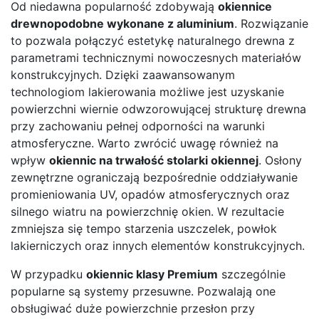
Od niedawna popularność zdobywają
okiennice
drewnopodobne wykonane z aluminium
. Rozwiązanie
to pozwala połączyć estetykę naturalnego drewna z
parametrami technicznymi nowoczesnych materiałów
konstrukcyjnych. Dzięki zaawansowanym
technologiom lakierowania możliwe jest uzyskanie
powierzchni wiernie odwzorowującej strukturę drewna
przy zachowaniu pełnej odporności na warunki
atmosferyczne. Warto zwrócić uwagę również na
wpływ
okiennic na trwałość stolarki okiennej
. Osłony
zewnętrzne ograniczają bezpośrednie oddziaływanie
promieniowania UV, opadów atmosferycznych oraz
silnego wiatru na powierzchnię okien. W rezultacie
zmniejsza się tempo starzenia uszczelek, powłok
lakierniczych oraz innych elementów konstrukcyjnych.
W przypadku
okiennic klasy Premium
szczególnie
popularne są systemy przesuwne. Pozwalają one
obsługiwać duże powierzchnie przesłon przy