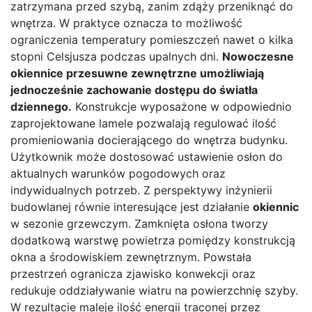
zatrzymana przed szybą, zanim zdąży przeniknąć do
wnętrza. W praktyce oznacza to możliwość
ograniczenia temperatury pomieszczeń nawet o kilka
stopni Celsjusza podczas upalnych dni.
Nowoczesne
okiennice przesuwne zewnętrzne umożliwiają
jednocześnie zachowanie dostępu do światła
dziennego.
Konstrukcje wyposażone w odpowiednio
zaprojektowane lamele pozwalają regulować ilość
promieniowania docierającego do wnętrza budynku.
Użytkownik może dostosować ustawienie osłon do
aktualnych warunków pogodowych oraz
indywidualnych potrzeb. Z perspektywy inżynierii
budowlanej równie interesujące jest działanie
okiennic
w sezonie grzewczym. Zamknięta osłona tworzy
dodatkową warstwę powietrza pomiędzy konstrukcją
okna a środowiskiem zewnętrznym. Powstała
przestrzeń ogranicza zjawisko konwekcji oraz
redukuje oddziaływanie wiatru na powierzchnię szyby.
W rezultacie maleje ilość energii traconej przez