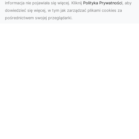
informacja nie pojawiała się więcej. Kliknij
Polityka Prywatności
, aby
dowiedzieć się więcej, w tym jak zarządzać plikami cookies za
pośrednictwem swojej przeglądarki.
Zdjęcia z drona Tarnów – jak wyróżnić
swoją ofertę?
W dobie wizualnej komunikacji, zdjęcia z lotu
ptaka stają się nieocenionym narzędziem dla firm
i o...