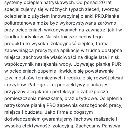
systemy ociepleń natryskowych. Od ponad 20 lat
specjalizujemy się w różnych typach zleceń, tworząc
ocieplenia z użyciem innowacyjnej pianki PRO.Pianka
poliuretanowa może być wykorzystywana zarówno
przy ociepleniach wykonywanych na zewnątrz, jak i w
środku budynków. Najistotniejsze cechy tego
produktu to wysoka izolacyjność cieplna, forma
zapewniająca precyzyjną aplikację w trudno dostępne
miejsca, zachowanie właściwości na długie lata i niski
współczynnik nasiąkania wody. Używając piankę PUR
w ociepleniach zupełnie likwiduje się powstawanie
tzw. mostków termicznych i redukuje się rozwój pleśni
i grzybów. Patrząc z tej perspektywy pianka jest
przyjazny alergikom i perfekcyjnie zabezpiecza
pomieszczenia mieszkalne, oraz użytkowe. Ocieplenie
natryskowe pianką PRO zapewnia oszczędność pracy,
miejsca i budżetu. Jako firma z bogatym
doświadczeniem gwarantujemy fachowe realizacje i
wysoką efektywność izolacyjną. Zachęcamy Państwa