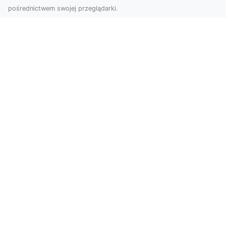
pośrednictwem swojej przeglądarki.
Zdjęcia z drona Tarnów – jak wyróżnić
swoją ofertę?
W dobie wizualnej komunikacji, zdjęcia z lotu
ptaka stają się nieocenionym narzędziem dla firm
i o...