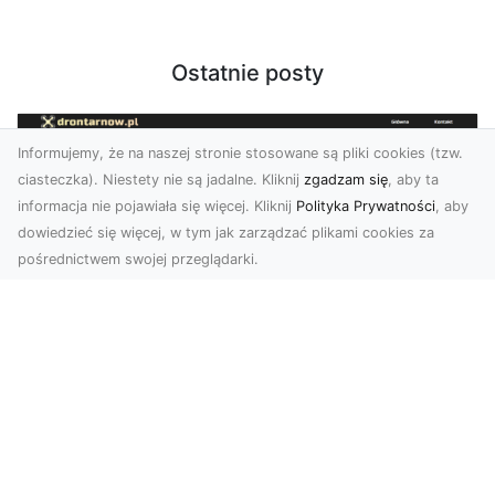
Ostatnie posty
Informujemy, że na naszej stronie stosowane są pliki cookies (tzw.
ciasteczka). Niestety nie są jadalne. Kliknij
zgadzam się
, aby ta
informacja nie pojawiała się więcej. Kliknij
Polityka Prywatności
, aby
dowiedzieć się więcej, w tym jak zarządzać plikami cookies za
pośrednictwem swojej przeglądarki.
Zdjęcia z drona Tarnów – jak wyróżnić
swoją ofertę?
W dobie wizualnej komunikacji, zdjęcia z lotu
ptaka stają się nieocenionym narzędziem dla firm