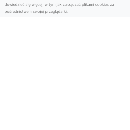
dowiedzieć się więcej, w tym jak zarządzać plikami cookies za
pośrednictwem swojej przeglądarki.
Zdjęcia z drona Tarnów – jak wyróżnić
swoją ofertę?
W dobie wizualnej komunikacji, zdjęcia z lotu
ptaka stają się nieocenionym narzędziem dla firm
i o...