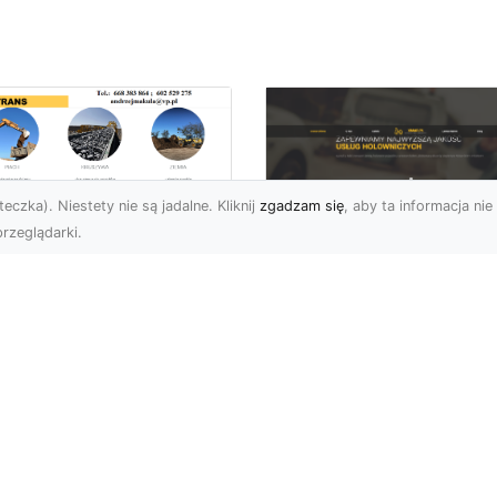
eczka). Niestety nie są jadalne. Kliknij
zgadzam się
, aby ta informacja nie 
rzeglądarki.
ługi Niwelacji i
zygotowania
FHU XMar –
renu w Radomiu –
Profesjonalna Pom
ofesjonalne
Drogowa dla
parcie od MA-
Kierowców w
RANS
Radomiu i Okolicac
welacja Terenów pod
Kompleksowe Usługi
dowę – Dlaczego Jest
Pomocy Drogowej – FH
k Ważna? Przed