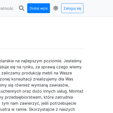
watnośc
Dodaj wpis
Zaloguj się
stolarskie na najlepszym poziomie. Jesteśmy
jduje się na rynku, za sprawą czego wiemy
 zaliczamy produkcję mebli na Wasze
onej konsultacji zrealizujemy dla Was
ujemy się również wymianą zawiasów,
kuchennych oraz dużo innych usług. Montaż
śmy przedsiębiorstwem, które zatrudnia
tym nam zawierzyć, jeśli potrzebujecie
stra w ramie. Skorzystajcie z naszych