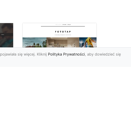
pojawiała się więcej. Kliknij
Polityka Prywatności
, aby dowiedzieć się
Pora na zmiany w
oc
czterech ścianach!
Kiedy przychodzi taki
moment, w którym
h
rozglądamy się po
wnętrzach naszego domu
U
lub mieszkania i...