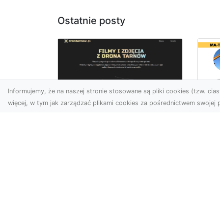
Ostatnie posty
Informujemy, że na naszej stronie stosowane są pliki cookies (tzw. ciast
więcej, w tym jak zarządzać plikami cookies za pośrednictwem swojej p
Us
Zdjęcia z drona
Pr
Tarnów – jak wyróżnić
Te
swoją ofertę?
Pr
Ws
W dobie wizualnej
T
komunikacji, zdjęcia z lotu
ptaka stają się
Ni
nieocenionym narzędziem
Bu
dla firm i o...
Ta