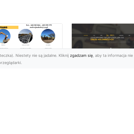
eczka). Niestety nie są jadalne. Kliknij
zgadzam się
, aby ta informacja nie 
rzeglądarki.
ługi Niwelacji i
zygotowania
FHU XMar –
renu w Radomiu –
Profesjonalna Pom
ofesjonalne
Drogowa dla
parcie od MA-
Kierowców w
RANS
Radomiu i Okolicac
welacja Terenów pod
Kompleksowe Usługi
dowę – Dlaczego Jest
Pomocy Drogowej – FH
k Ważna? Przed