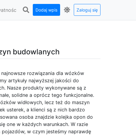
watnośc
Dodaj wpis
Zaloguj się
szyn budowlanych
to najnowsze rozwiązania dla wózków
y artykuły najwyższej jakości do
ch. Nasze produkty wykonywane są z
łe, solidne a oprócz tego funkcjonalne.
ózków widłowych, lecz też do maszyn
k usterek, a klienci są z nich bardzo
sowana osoba znajdzie kolejka opon do
się one w każdych warunkach. W razie
ch pojazdów, w czym jesteśmy naprawdę