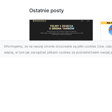
Ostatnie posty
Informujemy, że na naszej stronie stosowane są pliki cookies (tzw. ciast
więcej, w tym jak zarządzać plikami cookies za pośrednictwem swojej p
Us
Zdjęcia z drona
Pr
Tarnów – jak wyróżnić
Te
swoją ofertę?
Pr
Ws
W dobie wizualnej
T
komunikacji, zdjęcia z lotu
ptaka stają się
Ni
nieocenionym narzędziem
Bu
dla firm i o...
Ta