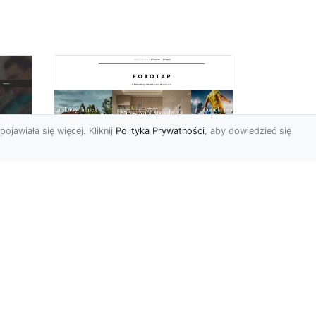
pojawiała się więcej. Kliknij
Polityka Prywatności
, aby dowiedzieć się
Pora na zmiany w
oc
czterech ścianach!
Kiedy przychodzi taki
moment, w którym
h
rozglądamy się po
wnętrzach naszego domu
U
lub mieszkania i...