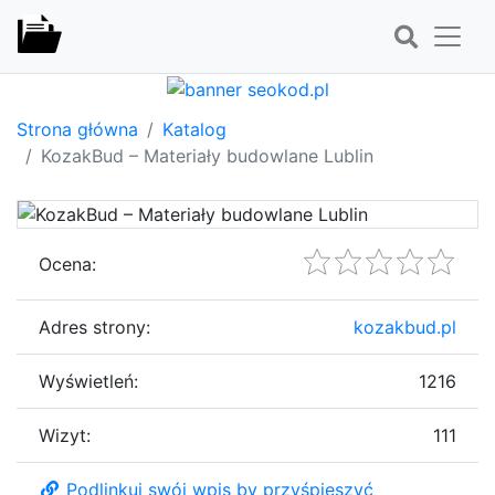
Strona główna
Katalog
KozakBud – Materiały budowlane Lublin
Ocena:
Adres strony:
kozakbud.pl
Wyświetleń:
1216
Wizyt:
111
Podlinkuj swój wpis by przyśpieszyć