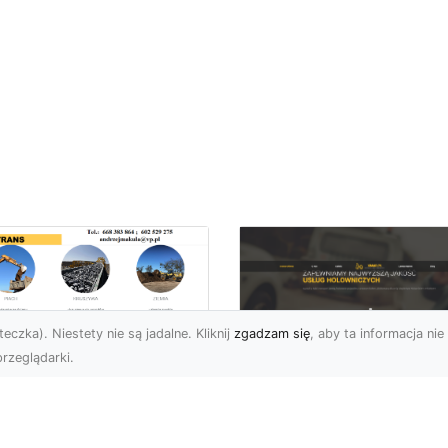
eczka). Niestety nie są jadalne. Kliknij
zgadzam się
, aby ta informacja nie 
rzeglądarki.
ługi Niwelacji i
zygotowania
FHU XMar –
renu w Radomiu –
Profesjonalna Pom