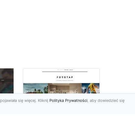
pojawiała się więcej. Kliknij
Polityka Prywatności
, aby dowiedzieć się
Pora na zmiany w
oc
czterech ścianach!