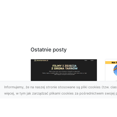
Ostatnie posty
Informujemy, że na naszej stronie stosowane są pliki cookies (tzw. ciast
więcej, w tym jak zarządzać plikami cookies za pośrednictwem swojej p
Us
Zdjęcia z drona
Pr
Tarnów – jak wyróżnić
Te
swoją ofertę?