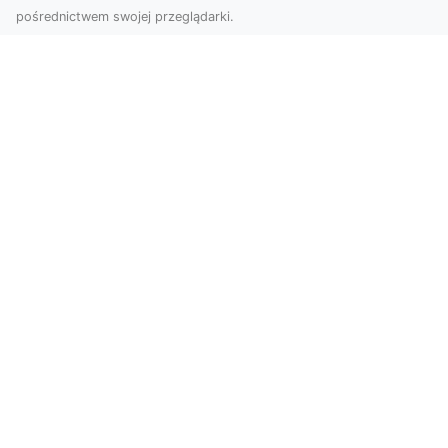
pośrednictwem swojej przeglądarki.
Zdjęcia z drona Tarnów – jak wyróżnić
swoją ofertę?
W dobie wizualnej komunikacji, zdjęcia z lotu
ptaka stają się nieocenionym narzędziem dla firm
i o...