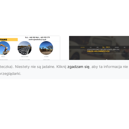
eczka). Niestety nie są jadalne. Kliknij
zgadzam się
, aby ta informacja nie 
rzeglądarki.
ługi Niwelacji i
zygotowania
FHU XMar –
renu w Radomiu –
Profesjonalna Pom
ofesjonalne
Drogowa dla
parcie od MA-
Kierowców w
RANS
Radomiu i Okolicac
welacja Terenów pod