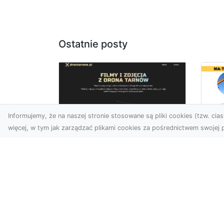
Ostatnie posty
Informujemy, że na naszej stronie stosowane są pliki cookies (tzw. ciast
więcej, w tym jak zarządzać plikami cookies za pośrednictwem swojej p
Us
Zdjęcia z drona
Pr
Tarnów – jak wyróżnić
Te
swoją ofertę?
Pr
Ws
W dobie wizualnej
T
komunikacji, zdjęcia z lotu
ptaka stają się
Ni