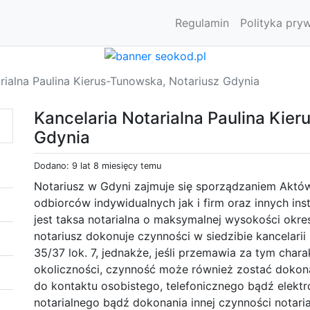
Regulamin
Polityka pry
rialna Paulina Kierus-Tunowska, Notariusz Gdynia
Kancelaria Notarialna Paulina Kie
Gdynia
Dodano: 9 lat 8 miesięcy temu
Notariusz w Gdyni zajmuje się sporządzaniem Aktó
odbiorców indywidualnych jak i firm oraz innych ins
jest taksa notarialna o maksymalnej wysokości okre
notariusz dokonuje czynności w siedzibie kancelarii n
35/37 lok. 7, jednakże, jeśli przemawia za tym char
okoliczności, czynność może również zostać dokon
do kontaktu osobistego, telefonicznego bądź elekt
notarialnego bądź dokonania innej czynności notari