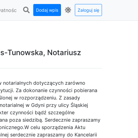
watnośc
Dodaj wpis
Zaloguj się
rus-Tunowska, Notariusz
w notarialnych dotyczących zarówno
tytucji. Za dokonanie czynności pobierana
ślonej w rozporządzeniu. Z zasady
otarialnej w Gdyni przy ulicy Śląskiej
akter czynności bądź szczególne
ana poza siedzibą. Serdecznie zapraszamy
ronicznego.W celu sporządzenia Aktu
alnej serdecznie zapraszamy do Kancelarii