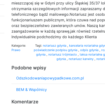
mieszczącej się w Gdyni przy ulicy Śląskiej 35/37 l
otrzymania szczegółowych informacji zapraszamy d
telefonicznego bądź mailowego.Notariusz jest osob
funkcjonariuszem publicznym, która czuwa nad popr
oraz bezpieczeństwo zawieranych umów. Naszą kance
zaangażowanie w każdą sprawę,jak również rzetelna 
Indywidualnie podchodzimy do każdego Klienta
Kategorie:
Tagi:
notariusz gdynia
,
kancelaria notarialna gdy
Prawo
poświadczenie podpisu gdynia
,
odpis gdynia
,
ro
gdynia
,
notariusz trójmiasto
,
taksa notarialna 
gdynia
,
notariusz karwiny
,
notar
Podobne wpisy
Odszkodowaniapowypadkowe.com.pl
BEM & Wspólnicy
Komentarze