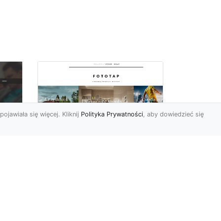
pojawiała się więcej. Kliknij
Polityka Prywatności
, aby dowiedzieć się
Pora na zmiany w
oc
czterech ścianach!
Kiedy przychodzi taki
moment, w którym
h
rozglądamy się po