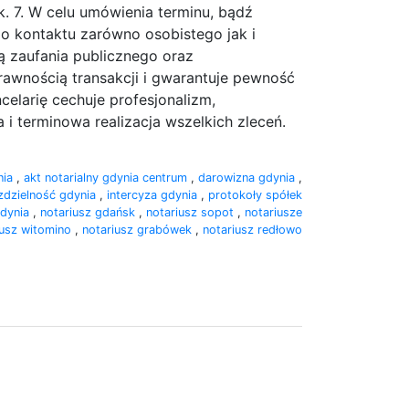
ok. 7. W celu umówienia terminu, bądź
o kontaktu zarówno osobistego jak i
ą zaufania publicznego oraz
awnością transakcji i gwarantuje pewność
larię cechuje profesjonalizm,
i terminowa realizacja wszelkich zleceń.
nia
,
akt notarialny gdynia centrum
,
darowizna gdynia
,
zdzielność gdynia
,
intercyza gdynia
,
protokoły spółek
gdynia
,
notariusz gdańsk
,
notariusz sopot
,
notariusze
iusz witomino
,
notariusz grabówek
,
notariusz redłowo