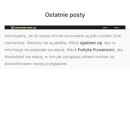
Ostatnie posty
Informujemy, że na naszej stronie stosowane są pliki cookies (tzw.
ciasteczka). Niestety nie są jadalne. Kliknij
zgadzam się
, aby ta
informacja nie pojawiała się więcej. Kliknij
Polityka Prywatności
, aby
dowiedzieć się więcej, w tym jak zarządzać plikami cookies za
pośrednictwem swojej przeglądarki.
Zdjęcia z drona Tarnów – jak wyróżnić
swoją ofertę?
W dobie wizualnej komunikacji, zdjęcia z lotu
ptaka stają się nieocenionym narzędziem dla firm