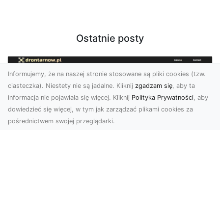
Ostatnie posty
Informujemy, że na naszej stronie stosowane są pliki cookies (tzw.
ciasteczka). Niestety nie są jadalne. Kliknij
zgadzam się
, aby ta
informacja nie pojawiała się więcej. Kliknij
Polityka Prywatności
, aby
dowiedzieć się więcej, w tym jak zarządzać plikami cookies za
pośrednictwem swojej przeglądarki.
Zdjęcia z drona Tarnów – jak wyróżnić
swoją ofertę?
W dobie wizualnej komunikacji, zdjęcia z lotu