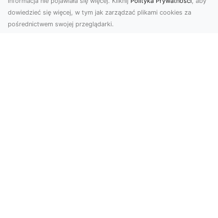
informacja nie pojawiała się więcej. Kliknij
Polityka Prywatności
, aby
dowiedzieć się więcej, w tym jak zarządzać plikami cookies za
pośrednictwem swojej przeglądarki.
Zdjęcia z drona Tarnów – jak wyróżnić
swoją ofertę?
W dobie wizualnej komunikacji, zdjęcia z lotu
ptaka stają się nieocenionym narzędziem dla firm
i o...