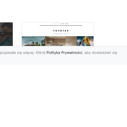
pojawiała się więcej. Kliknij
Polityka Prywatności
, aby dowiedzieć się
Pora na zmiany w
oc
czterech ścianach!
Kiedy przychodzi taki
moment, w którym
h
rozglądamy się po
wnętrzach naszego domu
U
lub mieszkania i...