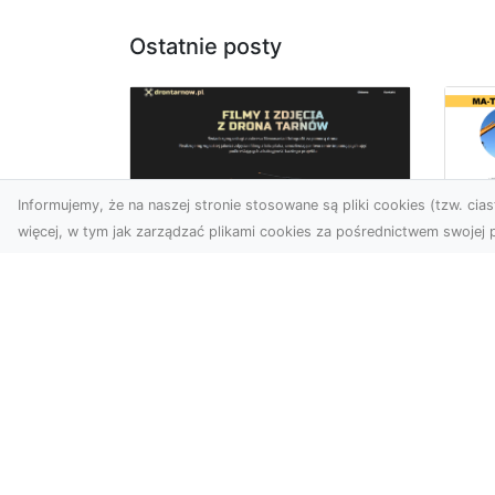
Ostatnie posty
Informujemy, że na naszej stronie stosowane są pliki cookies (tzw. ciast
więcej, w tym jak zarządzać plikami cookies za pośrednictwem swojej p
Us
Zdjęcia z drona
Pr
Tarnów – jak wyróżnić
Te
swoją ofertę?
Pr
Ws
W dobie wizualnej
T
komunikacji, zdjęcia z lotu
ptaka stają się
Ni
nieocenionym narzędziem
Bu
dla firm i o...
Ta